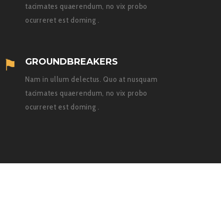
tacimates quaerendum, no vix probo
ocurreret est doming .
GROUNDBREAKERS
Nam in ullum delectus. Quo at nusquam
tacimates quaerendum, no vix probo
ocurreret est doming .