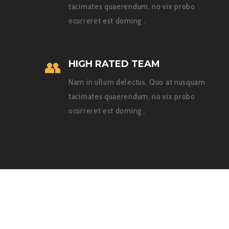
tacimates quaerendum, no vix probo
ocurreret est doming .
HIGH RATED TEAM
Nam in ullum delectus. Quo at nusquam
tacimates quaerendum, no vix probo
ocurreret est doming .