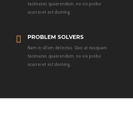
tacimates quaerendum, no vix probo
ocurreret est doming .
PROBLEM SOLVERS
Nam in ullum delectus. Quo at nusquam
tacimates quaerendum, no vix probo
ocurreret est doming .