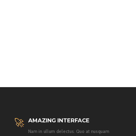
AMAZING INTERFACE
Nam in ullum delectus. Quo at nusquam