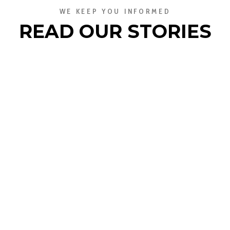
WE KEEP YOU INFORMED
READ OUR STORIES
burocracia e dificuldades inerentes, mas com grandes…
10 DE JUNHO
tas para o grande momento do ano.…