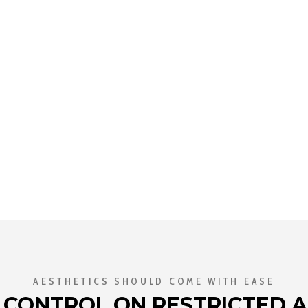
s nossas expectativas. São mais de 10 Twingos a…
AESTHETICS SHOULD COME WITH EASE
 CONTROL ON RESTRICTED 