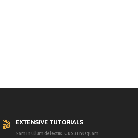
EXTENSIVE TUTORIALS
Nam in ullum delectus. Quo at nusquam