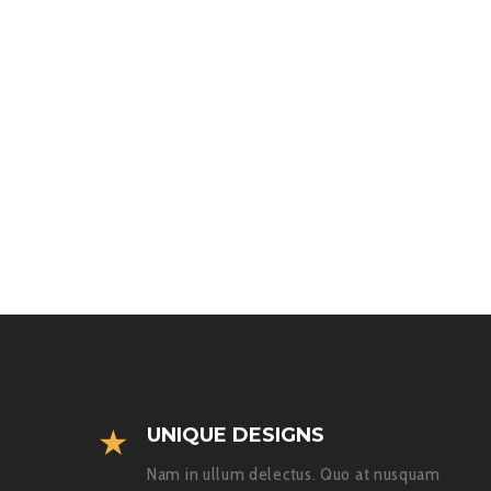
UNIQUE DESIGNS
Nam in ullum delectus. Quo at nusquam