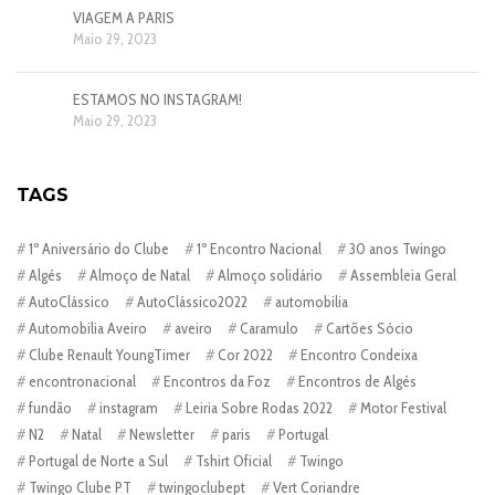
VIAGEM A PARIS
Maio 29, 2023
ESTAMOS NO INSTAGRAM!
Maio 29, 2023
TAGS
1º Aniversário do Clube
1º Encontro Nacional
30 anos Twingo
Algés
Almoço de Natal
Almoço solidário
Assembleia Geral
AutoClássico
AutoClássico2022
automobilia
Automobilia Aveiro
aveiro
Caramulo
Cartões Sócio
Clube Renault YoungTimer
Cor 2022
Encontro Condeixa
encontronacional
Encontros da Foz
Encontros de Algés
fundão
instagram
Leiria Sobre Rodas 2022
Motor Festival
N2
Natal
Newsletter
paris
Portugal
Portugal de Norte a Sul
Tshirt Oficial
Twingo
Twingo Clube PT
twingoclubept
Vert Coriandre